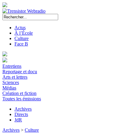
Actus
À l’École
Culture
Face B
Entretiens
Reportage et docu
Arts et lettres
Sciences
Médias
Création et fiction
Toutes les émissions
Archives
Directs
JdR
Archives
>
Culture