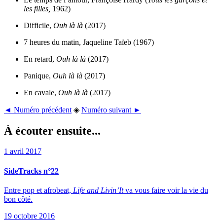
les filles,
1962)
Difficile,
Ouh là là
(2017)
7 heures du matin, Jaqueline Taïeb (1967)
En retard,
Ouh là là
(2017)
Panique,
Ouh là là
(2017)
En cavale,
Ouh là là
(2017)
◄ Numéro précédent
◈
Numéro suivant ►
À écouter ensuite...
1 avril 2017
SideTracks n°22
Entre pop et afrobeat,
Life and Livin’It
va vous faire voir la vie du
bon côté.
19 octobre 2016