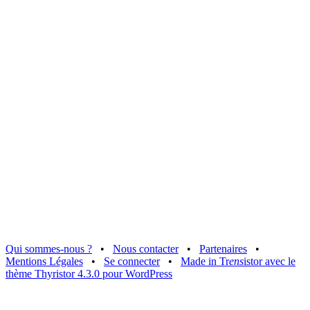
Qui sommes-nous ?
•
Nous contacter
•
Partenaires
•
Mentions Légales
•
Se connecter
•
Made in Tr
ens
istor avec le
thème Thyristor 4.3.0 pour WordPress