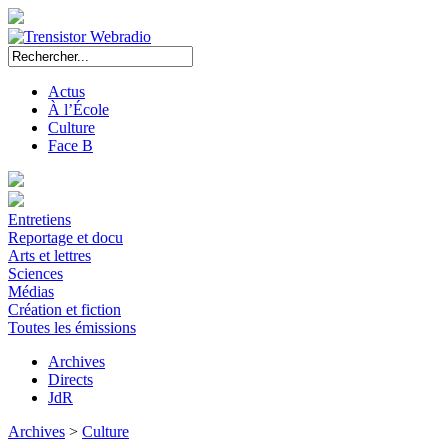
Actus
À l’École
Culture
Face B
Entretiens
Reportage et docu
Arts et lettres
Sciences
Médias
Création et fiction
Toutes les émissions
Archives
Directs
JdR
Archives
>
Culture