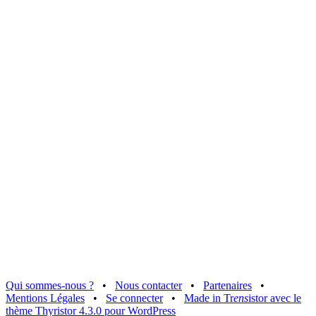
Qui sommes-nous ?
•
Nous contacter
•
Partenaires
•
Mentions Légales
•
Se connecter
•
Made in Tr
ens
istor avec le
thème Thyristor 4.3.0 pour WordPress