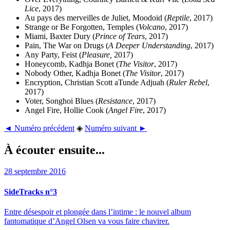
Lice
, 2017)
Au pays des merveilles de Juliet, Moodoid (
Reptile
, 2017)
Strange or Be Forgotten, Temples (
Volcano
, 2017)
Miami, Baxter Dury (
Prince of Tears
, 2017)
Pain, The War on Drugs (
A Deeper Understanding
, 2017)
Any Party, Feist (
Pleasure,
2017)
Honeycomb, Kadhja Bonet (
The Visitor
, 2017)
Nobody Other, Kadhja Bonet (
The Visitor
, 2017)
Encryption, Christian Scott aTunde Adjuah (
Ruler Rebel
,
2017)
Voter, Songhoi Blues (
Resistance
, 2017)
Angel Fire, Hollie Cook (
Angel Fire
, 2017)
◄ Numéro précédent
◈
Numéro suivant ►
À écouter ensuite...
28 septembre 2016
SideTracks n°3
Entre désespoir et plongée dans l’intime : le nouvel album
fantomatique d’Angel Olsen va vous faire chavirer.