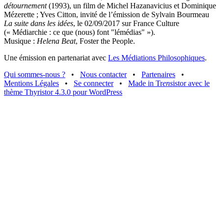
détournement
(1993), un film de Michel Hazanavicius et Dominique
Mézerette ; Yves Citton, invité de l’émission de Sylvain Bourmeau
La suite dans les idées
, le 02/09/2017 sur France Culture
(« Médiarchie : ce que (nous) font "lémédias" »).
Musique :
Helena Beat
, Foster the People.
Une émission en partenariat avec
Les Médiations Philosophiques
.
Qui sommes-nous ?
•
Nous contacter
•
Partenaires
•
Mentions Légales
•
Se connecter
•
Made in Tr
ens
istor avec le
thème Thyristor 4.3.0 pour WordPress