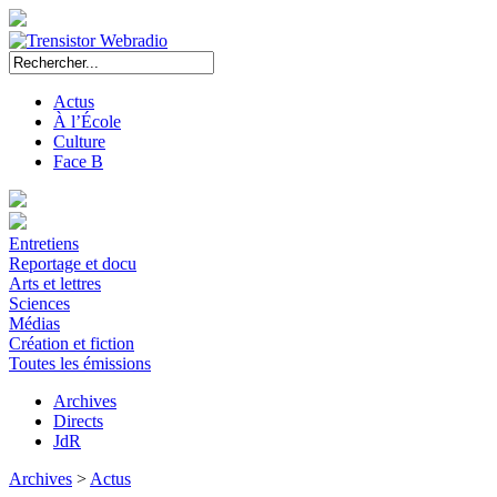
Actus
À l’École
Culture
Face B
Entretiens
Reportage et docu
Arts et lettres
Sciences
Médias
Création et fiction
Toutes les émissions
Archives
Directs
JdR
Archives
>
Actus