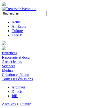
Actus
À l’École
Culture
Face B
Entretiens
Reportage et docu
Arts et lettres
Sciences
Médias
Création et fiction
Toutes les émissions
Archives
Directs
JdR
Archives
>
Culture