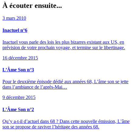
À écouter ensuite...
3 mars 2010
Inactuel n°6
Inactuel vous parle des lois les plus bizarres existant aux US, en
prévision de votre prochain voyage, et termine sur le libertinage.
16 décembre 2015
L’Âme Son n°3
Pour le deuxième épisode dédié aux années 68, L’âme son se jette
dans l’ambiance de l’après-Mai…
9 décembre 2015
L’Âme Son n°2
Qu’y a-t-il d’actuel dans 68 ? Dans cette nouvelle émission, L’âme
son se propose de raviver l’héritage des années 68.