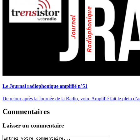
Le Journal radiophonique amplifié n°51
De retour après la Journée de la Radio, votre Amplifié fait le plein d’a
Commentaires
Laisser un commentaire