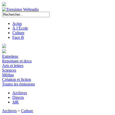
Actus
À l’École
Culture
Face B
Entretiens
Reportage et docu
Arts et lettres
Sciences
Médias
Création et fiction
Toutes les émissions
Archives
Directs
JdR
Archives
>
Culture