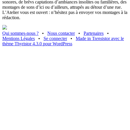
sonores, de brèvs captations d’ambiances insolites ou familières, des
montages de sons d’ici ou d’ailleurs, attrapés au détour d’une rue.
L’Atelier vous est ouvert : n’hésitez pas à envoyer vos montages à la
rédaction.
Qui sommes-nous ?
•
Nous contacter
•
Partenaires
•
Mentions Légales
•
Se connecter
•
Made in Tr
ens
istor avec le
thème Thyristor 4.3.0 pour WordPress