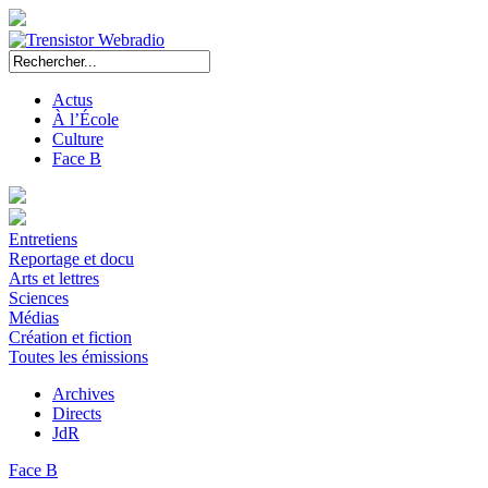
Actus
À l’École
Culture
Face B
Entretiens
Reportage et docu
Arts et lettres
Sciences
Médias
Création et fiction
Toutes les émissions
Archives
Directs
JdR
Face B