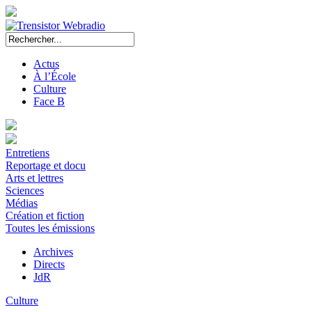
Actus
À l’École
Culture
Face B
Entretiens
Reportage et docu
Arts et lettres
Sciences
Médias
Création et fiction
Toutes les émissions
Archives
Directs
JdR
Culture