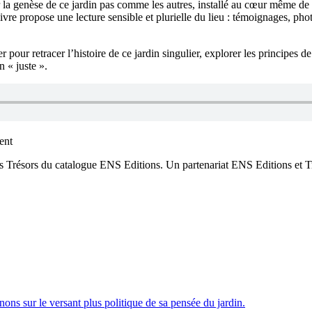
r la genèse de ce jardin pas comme les autres, installé au cœur même d
re propose une lecture sensible et plurielle du lieu : témoignages, phot
pour retracer l’histoire de ce jardin singulier, explorer les principes d
n « juste ».
ent
les Trésors du catalogue ENS Editions. Un partenariat ENS Editions et 
ns sur le versant plus politique de sa pensée du jardin.