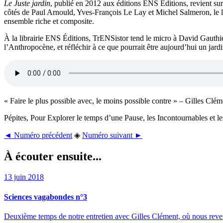
Le Juste jardin
, publié en 2012 aux éditions ENS Éditions, revient su
côtés de Paul Arnould, Yves-François Le Lay et Michel Salmeron, le liv
ensemble riche et composite.
À la librairie ENS Éditions, TrENSistor tend le micro à David Gauthier 
l’Anthropocène, et réfléchir à ce que pourrait être aujourd’hui un jardi
« Faire le plus possible avec, le moins possible contre » – Gilles Clém
Pépites, Pour Explorer le temps d’une Pause, les Incontournables et 
◄ Numéro précédent
◈
Numéro suivant ►
À écouter ensuite...
13 juin 2018
Sciences vagabondes n°3
Deuxième temps de notre entretien avec Gilles Clément, où nous reveno