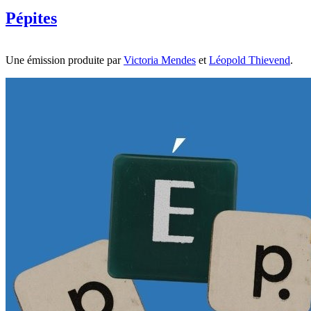
Pépites
Une émission produite par
Victoria Mendes
et
Léopold Thievend
.