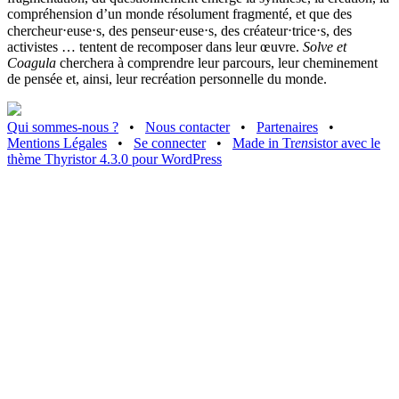
compréhension d’un monde résolument fragmenté, et que des
chercheur⋅euse⋅s, des penseur⋅euse⋅s, des créateur⋅trice⋅s, des
activistes … tentent de recomposer dans leur œuvre.
Solve et
Coagula
cherchera à comprendre leur parcours, leur cheminement
de pensée et, ainsi, leur recréation personnelle du monde.
Qui sommes-nous ?
•
Nous contacter
•
Partenaires
•
Mentions Légales
•
Se connecter
•
Made in Tr
ens
istor avec le
thème Thyristor 4.3.0 pour WordPress