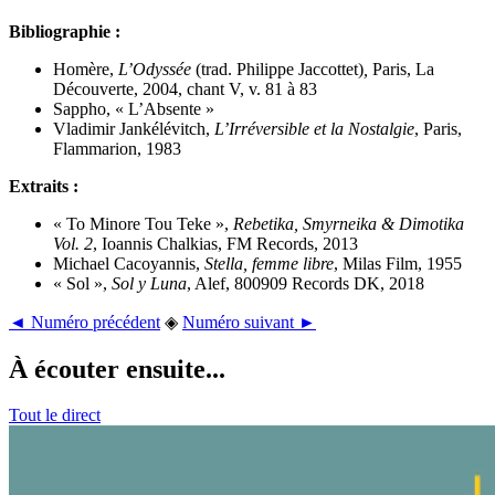
Bibliographie :
Homère,
L’Odyssée
(trad. Philippe Jaccottet)
,
Paris, La
Découverte, 2004, chant V, v. 81 à 83
Sappho, « L’Absente »
Vladimir Jankélévitch,
L’Irréversible et la Nostalgie
, Paris,
Flammarion, 1983
Extraits :
« To Minore Tou Teke »,
Rebetika, Smyrneika & Dimotika
Vol. 2
, Ioannis Chalkias, FM Records, 2013
Michael Cacoyannis,
Stella, femme libre
, Milas Film, 1955
« Sol »,
Sol y Luna
, Alef,
800909 Records DK,
2018
◄ Numéro précédent
◈
Numéro suivant ►
À écouter ensuite...
Tout le direct