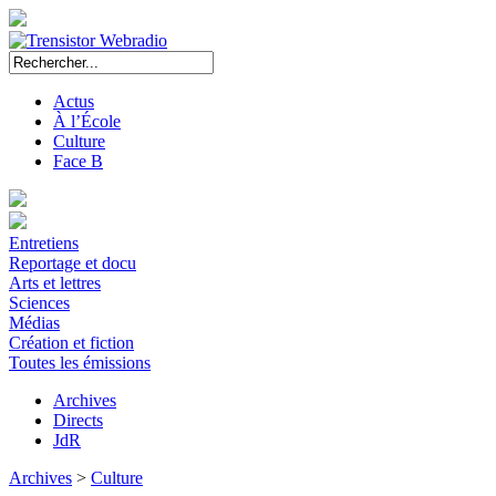
Actus
À l’École
Culture
Face B
Entretiens
Reportage et docu
Arts et lettres
Sciences
Médias
Création et fiction
Toutes les émissions
Archives
Directs
JdR
Archives
>
Culture