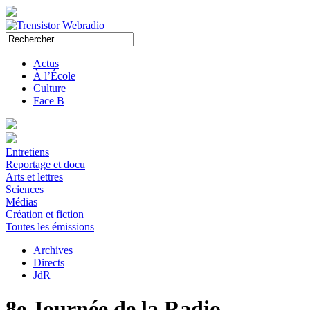
Actus
À l’École
Culture
Face B
Entretiens
Reportage et docu
Arts et lettres
Sciences
Médias
Création et fiction
Toutes les émissions
Archives
Directs
JdR
8e Journée de la Radio