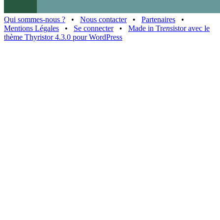
Qui sommes-nous ?
•
Nous contacter
•
Partenaires
•
Mentions Légales
•
Se connecter
•
Made in Tr
ens
istor avec le
thème Thyristor 4.3.0 pour WordPress