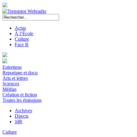
Actus
À l’École
Culture
Face B
Entretiens
Reportage et docu
Arts et lettres
Sciences
Médias
Création et fiction
Toutes les émissions
Archives
Directs
JdR
Culture