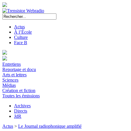
Actus
À l’École
Culture
Face B
Entretiens
Reportage et docu
Arts et lettres
Sciences
Médias
Création et fiction
Toutes les émissions
Archives
Directs
JdR
Actus
>
Le Journal radiophonique amplifié