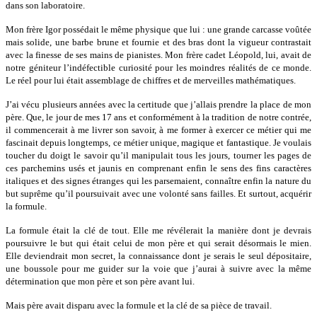
dans son laboratoire.
Mon fr
è
re Igor poss
édait le même physique que lui : une grande carcasse voûtée
mais solide, une barbe brune et fournie et des bras dont la vigueur contrastait
avec la finesse de ses mains de pianistes. Mon frè
re cadet
Léopold, lui, avait de
notre géniteur l’indé
fectible curiosit
é pour les moindres réalités de ce monde.
Le réel pour lui était assemblage de chiffres et de merveilles mathématiques.
J’ai vécu plusieurs années avec la certitude que j’allais prendre la place de mon
père. Que, le jour de mes 17 ans et conformément à la tradition de notre contrée,
il commencerait à me livrer son savoir, à
me former
à exercer ce métier qui me
fascinait depuis longtemps, ce métier unique, magique et fantastique. Je voulais
toucher du doigt le savoir qu’il manipulait tous les jours, tourner les pages de
ces parchemins usés et jaunis en comprenant enfin le sens des fins caractères
italiques et des signes étranges qui les parsemaient, connaître enfin la nature du
but suprême qu’il poursuivait avec une volonté sans failles. Et surtout, acquérir
la formule.
La formule était la clé de tout. Elle me révélerait la manière dont je devrais
poursuivre le but qui était celui de mon père et qui serait désormais le mien.
Elle deviendrait mon secret, la connaissance dont je serais le seul dépositaire,
une boussole pour me guider sur la voie que j’aurai à suivre avec la même
détermination que mon père et son père avant lui.
Mais père avait disparu avec la formule et la clé de sa pièce de travail.