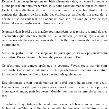
Désespéré par une quête qui me semblait désormais vaine, je me mis à prendre la
plume pour relater mes recherches. Puis pour parler du monde qui m’entourait.
De la lumière diaphane du matin qui emplissait ma chambre étroite. De la
couleur des champs, de la marche des étoiles, des paroles de ma mère, de la
beauté du soleil couchant, de l’odeur du pain sorti du four, de la vie de mes
frères qui avaient maintenant quittés le village.
Je puisais dans le ré
el de la mati
ère pour mes récits, et je tenais le journal de mes
découvertes quotidiennes. Resté seul à la maison, je m’employais aussi à
rassurer ma vieille mère en tentant de lui révéler des sources de petites joies
quotidiennes.
Mais une partie de moi me rappelait toujours que je n’avais pas su devenir
alchimiste. Pas su découvrir la formule, pas su découvrir l’or.
Ce n’est que des années après que je compris. J’avais toute ma vie était
alchimiste. Car le but de l’alchimiste n’était pas de trouver l’or dans une contrée
lointaine. Ni de trouver l’or grâce à une formule quelconque.
Ê
tre alchimiste c’
était transformer en or le réel qui s’étalait sous nos yeux.
Fa
ç
onner non pas des pierres précieuses, mais le vrai. Réchauffer non pas des
breuvages étranges, mais les cœurs. Modeler non pas de la terre glaise mais le
ré
el.
Transformer le quotidien et le banal pour en révéler la beauté souvent oubliée,
la beauté ineffable et indicible à laquelle les hommes, par habitude, sont