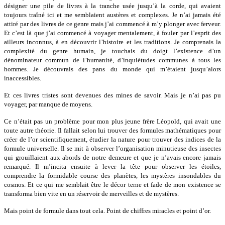
désigner une pile de livres à
la tranche us
ée jusqu’à la corde, qui avaient
toujours traîné ici et me semblaient austères et complexes. Je n’ai jamais été
attiré par des livres de ce genre mais j’ai commencé à m’y plonger avec ferveur.
Et c’est là que j’ai commencé à voyager mentalement, à fouler par l’esprit des
ailleurs inconnus, à
en d
écouvrir l’histoire et les traditions. Je comprenais la
complexité du genre humain, je touchais du doigt l’existence d’un
dénominateur commun de l’humanité, d’inquiétudes communes à tous les
hommes. Je découvrais des pans du monde qui m’étaient jusqu’alors
inaccessibles.
Et ces livres tristes sont devenues des mines de savoir. Mais je n’ai pas pu
voyager, par manque de moyens.
Ce n’était pas un problème pour mon plus jeune frère Lé
opold
, qui avait une
toute autre théorie. Il fallait selon lui trouver des formules mathématiques pour
créer de l’or scientifiquement, étudier la nature pour trouver des indices de la
formule universelle. Il se mit à observer l’organisation minutieuse des insectes
qui grouillaient aux abords de notre demeure et que je n’avais encore jamais
remarqué. Il m’incita ensuite à lever la tête pour observer les étoiles,
comprendre la formidable course des planètes, les mystères insondables du
cosmos. Et ce qui me semblait être le décor terne et fade de mon existence se
transforma bien vite en un réservoir de merveilles et de mystè
res.
Mais point de formule dans tout cela. Point de chiffres miracles et point d’or.