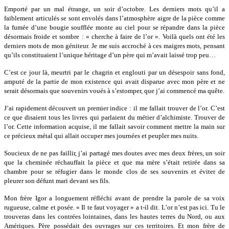
Emport
é par un mal étrange, un soir d’octobre. Les derniers mots qu’il a
faiblement articulés se sont envolés dans l’atmosphère aigre
de la pi
èce comme
la fumée d’une bougie soufflée monte au ciel pour
se r
épandre dans la pièce
désormais froide et sombre : « cherche à faire de l’or ». Voilà quels ont été les
derniers mots de mon géniteur. Je me suis accroché à ces maigres mots, pensant
qu’ils constituaient l’unique héritage d’un père qui m’avait laissé trop peu…
C’est ce jour là, meurtri par le chagrin et englouti par un désespoir sans fond,
amputé de la partie de mon existence qui avait disparue avec mon père et ne
serait désormais que souvenirs voués à s’estomper, que j’ai commencé
ma qu
ê
te.
J’ai rapidement découvert un premier indice : il me fallait trouver de l’or. C’est
ce que disaient tous les livres qui parlaient du métier d’alchimiste. Trouver de
l’or. Cette information acquise, il me fallait savoir comment mettre la main sur
ce précieux métal qui allait occuper mes journées et peupler mes nuits.
Soucieux de ne pas faillir, j’ai partagé mes doutes avec mes deux frères, un soir
que la cheminée réchauffait la pièce et que ma mère s’était retirée dans sa
chambre pour se réfugier dans le monde clos de ses souvenirs et éviter de
pleurer son défunt mari devant ses fils.
Mon fr
ère Igor a longuement réfléchi avant de prendre la parole de sa voix
rugueuse, calme et posée. « Il te faut voyager » a t-il dit. L’or n’est pas ici. Tu le
trouveras dans les contrées lointaines, dans les hautes terres du Nord, ou aux
Amériques. Pè
re poss
édait des ouvrages sur ces territoires. Et mon frère de