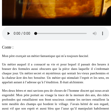
Conte :
Mon pè
re exerç
ait un métier fantastique qui m’a toujours fasciné.
Un m
étier auquel il a consacré sa vie et pour lequel il passait des heures à
brasser des formules aussi obscures que la pièce dans laquelle il s’enfermait
chaque jour. Un métier secret et mystérieux qui sentait les vieux parchemins et
la chaleur â
cre des bec benz
è
ne. Un m
étier qui stimulait l’esprit et les sens, en
appelait autant à l’adresse qu’à l’é
rudition. Il
était alchimiste.
Mes deux frères et moi savions peu de choses de l’homme discret qui nous avait
engendré. Mon père portait au visage la trace de la morsure des ans, des rides
profondes qui entaillaient son front soucieux comme les ravines entaillent la
terre meuble des champs qui bordent le village. J’avais hérité de son regard,
aussi vif que son esprit et aussi bleu que l’azur qu’il manipulait habilement