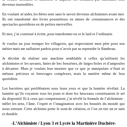
devenus insensibles.
En voulant m’aider, les frères sont sans le savoir devenus alchimistes avant moi.
Ils ont transformé des livres poussiéreux en mines de connaissances et des
spectacles quotidiens en de petites merveilles.
Et moi, j’ai continué à écrire, pour transformer en or le laid et l’ordinaire.
Je voulus un jour tromper les villageois, qui respectaient mon père pour son
métier mais me raillaient parfois pour n’avoir pas su reprendre le flambeau.
Je dé
cidai de r
éaliser une machine semblable à celles qu’utilisent les
alchimistes et les savants, faites de bec benzènes, de larges fioles et d’ampoules
à décanter. Mais je voulais leur montrer que ce que je manipulais n’était ni
métaux précieux ni breuvages complexes, mais la matière même de leur
quotidien.
Les bactéries qui proliféraient sous leurs yeux et que la lumière révélait. La
lumière qu’ils voyaient tous les jours et dont les faisceaux constituaient le sel
du dispositif. Et à ceux qui comprenaient, j’ai révélé la formule de l’alchimiste :
mêler les sens, l’âme, l’esprit et l’imagination avec les beautés du monde qui
nous entoure. Cette alchimie porte le nom de création, et l’on en tire un or sain
et durable.
-L’Alchimiste / Lyon 3 et Lycée la Martinière Duchère-