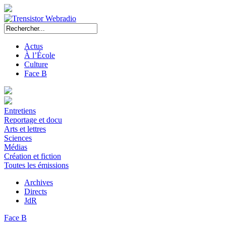
Actus
À l’École
Culture
Face B
Entretiens
Reportage et docu
Arts et lettres
Sciences
Médias
Création et fiction
Toutes les émissions
Archives
Directs
JdR
Face B