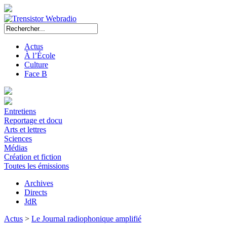
Actus
À l’École
Culture
Face B
Entretiens
Reportage et docu
Arts et lettres
Sciences
Médias
Création et fiction
Toutes les émissions
Archives
Directs
JdR
Actus
>
Le Journal radiophonique amplifié