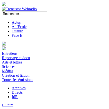
Actus
À l’École
Culture
Face B
Entretiens
Reportage et docu
Arts et lettres
Sciences
Médias
Création et fiction
Toutes les émissions
Archives
Directs
JdR
Culture