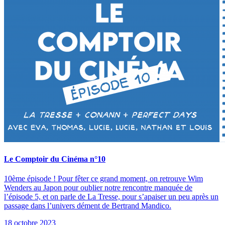
Le Comptoir du Cinéma n°10
10ème épisode ! Pour fêter ce grand moment, on retrouve Wim
Wenders au Japon pour oublier notre rencontre manquée de
l’épisode 5, et on parle de La Tresse, pour sʼapaiser un peu après un
passage dans lʼunivers dément de Bertrand Mandico.
18 octobre 2023