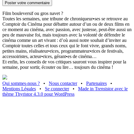
Film bouleversif ou gros navet ?
Toutes les semaines, une tribune de chroniqueur•ses se retrouve au
Comptoir du Cinéma pour débattre autour d’un ou de deux films en
ce moment au cinéma, avec passion, avec justesse, peut-être aussi un
peu de mauvaise foi, mais toujours avec la volonté de défendre le
cinéma comme un art vivant : d’où aussi notre souhait d’inviter au
Comptoir toutes celles et tous ceux qui le font vivre, grands noms,
petites mains, réalisateur•rices, programmateur•rices de festivals,
accessoiristes, acteur•rices, gérant•es de cinéma…
Et enfin, les conseils de vos critiques sauront vous inspirer pour la
semaine, pour sortir, écouter ou lire… toujours du cinéma !
Qui sommes-nous ?
•
Nous contacter
•
Partenaires
•
Mentions Légales
•
Se connecter
•
Made in Tr
ens
istor avec le
thème Thyristor 4.3.0 pour WordPress