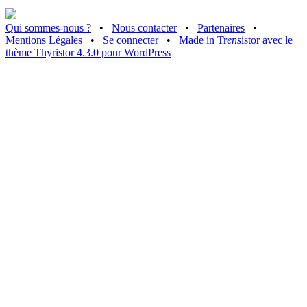
Qui sommes-nous ?
•
Nous contacter
•
Partenaires
•
Mentions Légales
•
Se connecter
•
Made in Tr
ens
istor avec le
thème Thyristor 4.3.0 pour WordPress