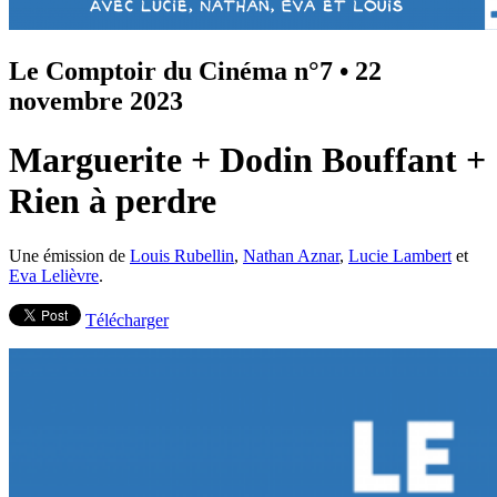
Le Comptoir du Cinéma n°7
•
22
novembre 2023
Marguerite + Dodin Bouffant +
Rien à perdre
Une émission de
Louis Rubellin
,
Nathan Aznar
,
Lucie Lambert
et
Eva Lelièvre
.
Télécharger