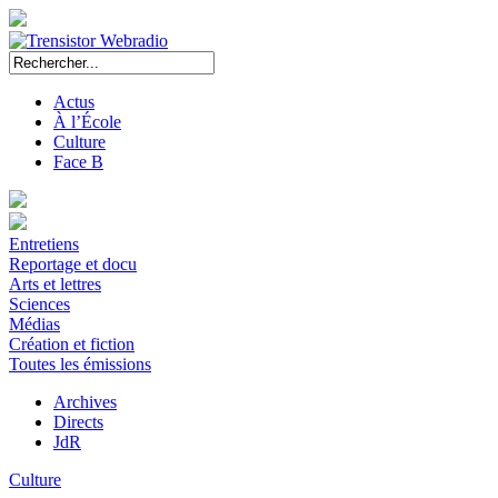
Actus
À l’École
Culture
Face B
Entretiens
Reportage et docu
Arts et lettres
Sciences
Médias
Création et fiction
Toutes les émissions
Archives
Directs
JdR
Culture