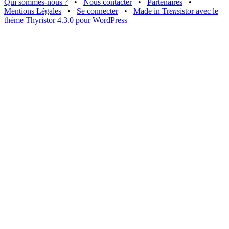
Qui sommes-nous ?
•
Nous contacter
•
Partenaires
•
Mentions Légales
•
Se connecter
•
Made in Tr
ens
istor avec le
thème Thyristor 4.3.0 pour WordPress