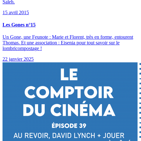
Saleh.
15 avril 2015
Les Gones n°15
Un Gone, une Feunote : Marie et Florent, très en forme, entourent
Thomas. Et une association : Eisenia pour tout savoir sur le
lombricompostage !
22 janvier 2025