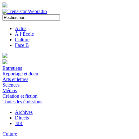
Actus
À l’École
Culture
Face B
Entretiens
Reportage et docu
Arts et lettres
Sciences
Médias
Création et fiction
Toutes les émissions
Archives
Directs
JdR
Culture