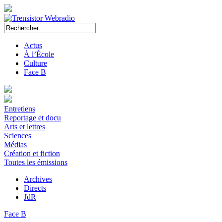
Actus
À l’École
Culture
Face B
Entretiens
Reportage et docu
Arts et lettres
Sciences
Médias
Création et fiction
Toutes les émissions
Archives
Directs
JdR
Face B