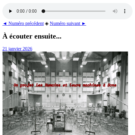
◄ Numéro précédent
◈
Numéro suivant ►
À écouter ensuite...
21 janvier 2026