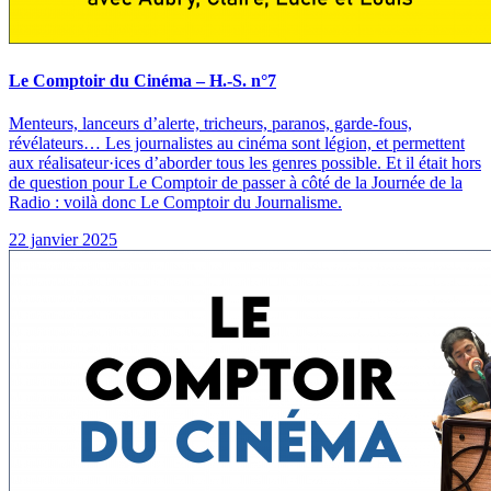
Le Comptoir du Cinéma – H.-S. n°7
Menteurs, lanceurs d’alerte, tricheurs, paranos, garde-fous,
révélateurs… Les journalistes au cinéma sont légion, et permettent
aux réalisateur·ices d’aborder tous les genres possible. Et il était hors
de question pour Le Comptoir de passer à côté de la Journée de la
Radio : voilà donc Le Comptoir du Journalisme.
22 janvier 2025