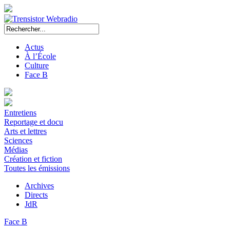
Actus
À l’École
Culture
Face B
Entretiens
Reportage et docu
Arts et lettres
Sciences
Médias
Création et fiction
Toutes les émissions
Archives
Directs
JdR
Face B