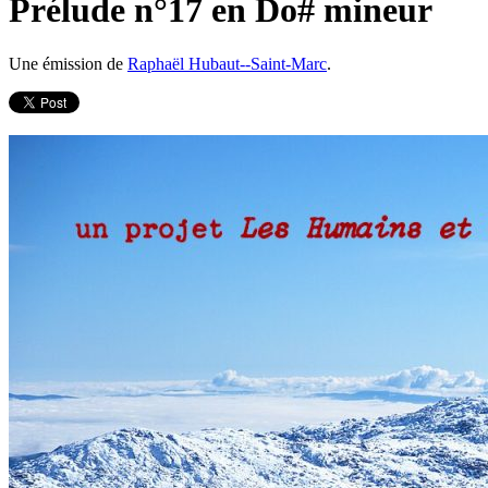
Prélude n°17 en Do# mineur
Une émission de
Raphaël Hubaut--Saint-Marc
.