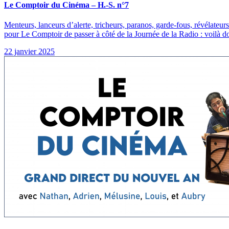
Le Comptoir du Cinéma – H.-S. n°7
Menteurs, lanceurs d’alerte, tricheurs, paranos, garde-fous, révélateurs
pour Le Comptoir de passer à côté de la Journée de la Radio : voilà 
22 janvier 2025