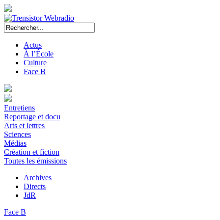
Actus
À l’École
Culture
Face B
Entretiens
Reportage et docu
Arts et lettres
Sciences
Médias
Création et fiction
Toutes les émissions
Archives
Directs
JdR
Face B