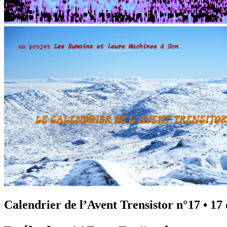
Calendrier de l’Avent Trensistor n°17
•
17