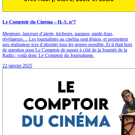
Le Comptoir du Cinéma – H.-S. n°7
Menteurs, lanceurs d’alerte, tricheurs, paranos, garde-fous,
révélateurs… Les journalistes au cinéma sont légion, et permettent
aux réalisateur·ices d’aborder tous les genres possible. Et il était hors
de question pour Le Comptoir de passer à côté de la Journée de la
Radio : voilà donc Le Comptoir du Journalisme.
22 janvier 2025