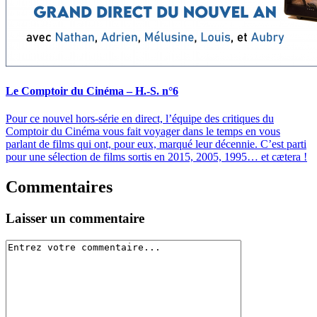
Le Comptoir du Cinéma – H.-S. n°6
Pour ce nouvel hors-série en direct, l’équipe des critiques du
Comptoir du Cinéma vous fait voyager dans le temps en vous
parlant de films qui ont, pour eux, marqué leur décennie. C’est parti
pour une sélection de films sortis en 2015, 2005, 1995… et cætera !
Commentaires
Laisser un commentaire