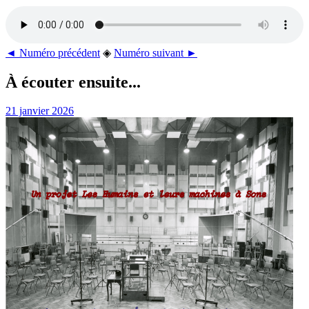
◄ Numéro précédent
◈
Numéro suivant ►
À écouter ensuite...
21 janvier 2026