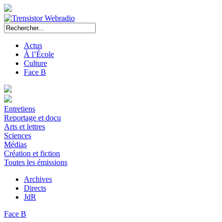
Actus
À l’École
Culture
Face B
Entretiens
Reportage et docu
Arts et lettres
Sciences
Médias
Création et fiction
Toutes les émissions
Archives
Directs
JdR
Face B