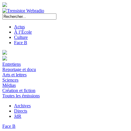
Actus
À l’École
Culture
Face B
Entretiens
Reportage et docu
Arts et lettres
Sciences
Médias
Création et fiction
Toutes les émissions
Archives
Directs
JdR
Face B