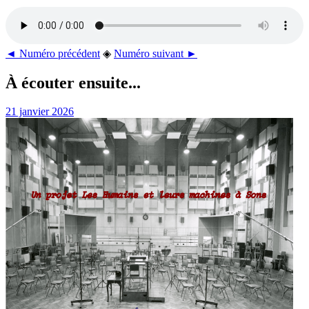
◄ Numéro précédent
◈
Numéro suivant ►
À écouter ensuite...
21 janvier 2026