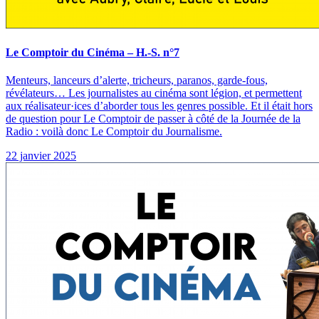
Le Comptoir du Cinéma – H.-S. n°7
Menteurs, lanceurs d’alerte, tricheurs, paranos, garde-fous,
révélateurs… Les journalistes au cinéma sont légion, et permettent
aux réalisateur·ices d’aborder tous les genres possible. Et il était hors
de question pour Le Comptoir de passer à côté de la Journée de la
Radio : voilà donc Le Comptoir du Journalisme.
22 janvier 2025