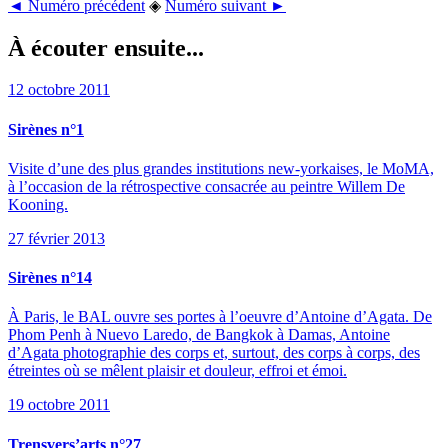
◄ Numéro précédent
◈
Numéro suivant ►
À écouter ensuite...
12 octobre 2011
Sirènes n°1
Visite d’une des plus grandes institutions new-yorkaises, le MoMA,
à l’occasion de la rétrospective consacrée au peintre Willem De
Kooning.
27 février 2013
Sirènes n°14
À Paris, le BAL ouvre ses portes à l’oeuvre d’Antoine d’Agata. De
Phom Penh à Nuevo Laredo, de Bangkok à Damas, Antoine
d’Agata photographie des corps et, surtout, des corps à corps, des
étreintes où se mêlent plaisir et douleur, effroi et émoi.
19 octobre 2011
Trensvers’arts n°27