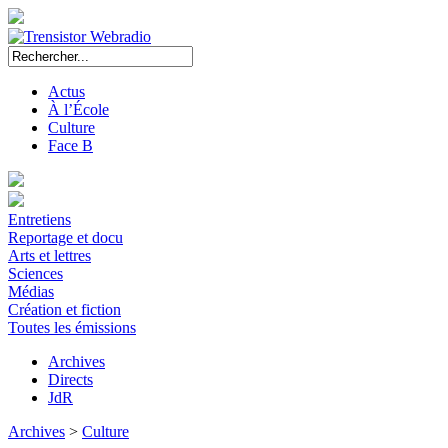
Actus
À l’École
Culture
Face B
Entretiens
Reportage et docu
Arts et lettres
Sciences
Médias
Création et fiction
Toutes les émissions
Archives
Directs
JdR
Archives
>
Culture