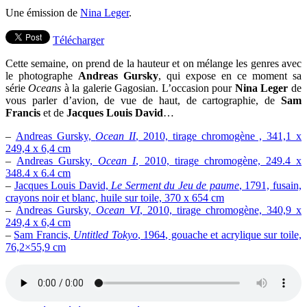
Une émission de
Nina Leger
.
Télécharger
Cette semaine, on prend de la hauteur et on mélange les genres avec
le photographe
Andreas Gursky
, qui expose en ce moment sa
série
Oceans
à la galerie Gagosian. L’occasion pour
Nina Leger
de
vous parler d’avion, de vue de haut, de cartographie, de
Sam
Francis
et de
Jacques Louis David
…
–
Andreas Gursky,
Ocean II
, 2010, tirage chromogène , 341,1 x
249,4 x 6,4 cm
–
Andreas Gursky,
Ocean I
, 2010, tirage chromogène, 249.4 x
348.4 x 6.4 cm
–
Jacques Louis David,
Le Serment du Jeu de paume
, 1791, fusain,
crayons noir et blanc, huile sur toile, 370 x 654 cm
–
Andreas Gursky,
Ocean VI
, 2010, tirage chromogène, 340,9 x
249,4 x 6,4 cm
–
Sam Francis,
Untitled Tokyo
, 1964, gouache et acrylique sur toile,
76,2×55,9 cm