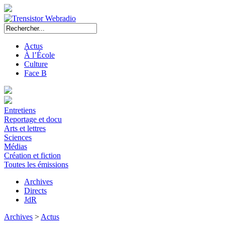
Actus
À l’École
Culture
Face B
Entretiens
Reportage et docu
Arts et lettres
Sciences
Médias
Création et fiction
Toutes les émissions
Archives
Directs
JdR
Archives
>
Actus