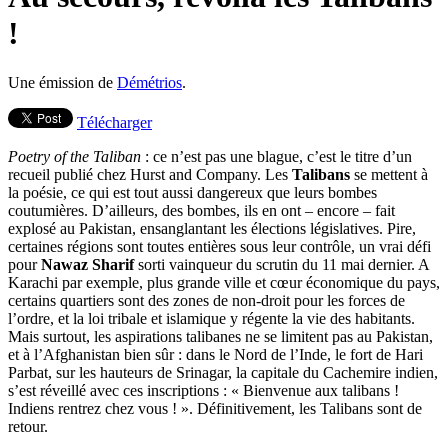
!
Une émission de
Démétrios
.
Télécharger
Poetry of the Taliban
: ce n’est pas une blague, c’est le titre d’un
recueil publié chez Hurst and Company. Les
Talibans
se mettent à
la poésie, ce qui est tout aussi dangereux que leurs bombes
coutumières. D’ailleurs, des bombes, ils en ont – encore – fait
explosé au Pakistan, ensanglantant les élections législatives. Pire,
certaines régions sont toutes entières sous leur contrôle, un vrai défi
pour
Nawaz Sharif
sorti vainqueur du scrutin du 11 mai dernier. A
Karachi par exemple, plus grande ville et cœur économique du pays,
certains quartiers sont des zones de non-droit pour les forces de
l’ordre, et la loi tribale et islamique y régente la vie des habitants.
Mais surtout, les aspirations talibanes ne se limitent pas au Pakistan,
et à l’Afghanistan bien sûr : dans le Nord de l’Inde, le fort de Hari
Parbat, sur les hauteurs de Srinagar, la capitale du Cachemire indien,
s’est réveillé avec ces inscriptions : « Bienvenue aux talibans !
Indiens rentrez chez vous ! ». Définitivement, les Talibans sont de
retour.