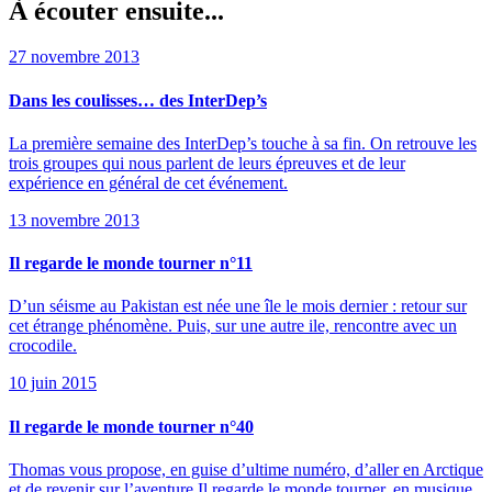
À écouter ensuite...
27 novembre 2013
Dans les coulisses… des InterDep’s
La première semaine des InterDep’s touche à sa fin. On retrouve les
trois groupes qui nous parlent de leurs épreuves et de leur
expérience en général de cet événement.
13 novembre 2013
Il regarde le monde tourner n°11
D’un séisme au Pakistan est née une île le mois dernier : retour sur
cet étrange phénomène. Puis, sur une autre ile, rencontre avec un
crocodile.
10 juin 2015
Il regarde le monde tourner n°40
Thomas vous propose, en guise d’ultime numéro, d’aller en Arctique
et de revenir sur l’aventure Il regarde le monde tourner, en musique