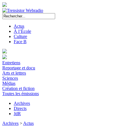
Actus
À l’École
Culture
Face B
Entretiens
Reportage et docu
Arts et lettres
Sciences
Médias
Création et fiction
Toutes les émissions
Archives
Directs
JdR
Archives
>
Actus