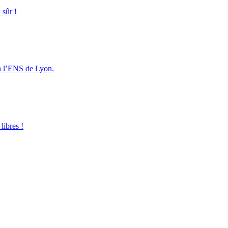
 sûr !
 à l’ENS de Lyon.
libres !