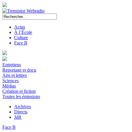
Actus
À l’École
Culture
Face B
Entretiens
Reportage et docu
Arts et lettres
Sciences
Médias
Création et fiction
Toutes les émissions
Archives
Directs
JdR
Face B