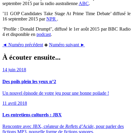
septembre 2015 par la radio australienne
ABC
.
’11 GOP Candidates Take Stage At Prime Time Debate’ diffusé le
16 septembre 2015 par
NPR
.
‘Profile : Donald Drumpf’, diffusé le 1er août 2015 par BBC Radio
4 et disponible en
podcast
.
◄ Numéro précédent
◈
Numéro suivant ►
À écouter ensuite...
14 juin 2018
Des poils plein les yeux n°2
Un nouvel épisode de votre jeu pour une bonne poilade !
11 avril 2018
Les entretiens culturels : JBX
Rencontre avec JBX, créateur de
Reflets d’Acide
, pour parler des
fictions MP3, nouvelle forme de fictions sonores.