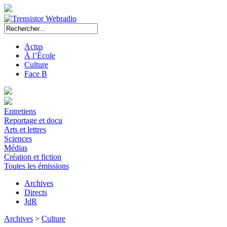
Actus
À l’École
Culture
Face B
Entretiens
Reportage et docu
Arts et lettres
Sciences
Médias
Création et fiction
Toutes les émissions
Archives
Directs
JdR
Archives
>
Culture