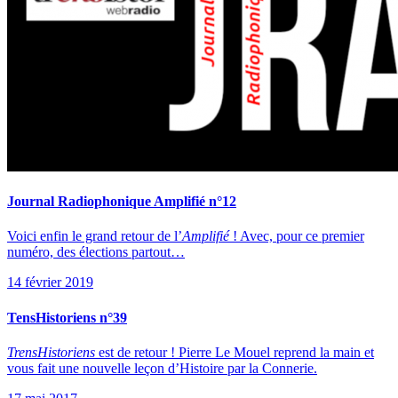
Journal Radiophonique Amplifié n°12
Voici enfin le grand retour de l’
Amplifié
! Avec, pour ce premier
numéro, des élections partout…
14 février 2019
TensHistoriens n°39
TrensHistoriens
est de retour ! Pierre Le Mouel reprend la main et
vous fait une nouvelle leçon d’Histoire par la Connerie.