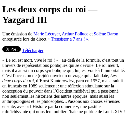
Les deux corps du roi —
Yazgard III
Une émission de
Marie Lécuyer
,
Arthur Polluce
et
Solène Baron
enregistrée lors du direct
« Trensistor a 7 ans ! »
.
Télécharger
« Le roi est mort, vive le roi ! » : au-delà de la formule, c’est tout un
univers de représentations politiques qui se dévoile. Le roi meurt,
mais il a aussi un corps symbolique qui, lui, est voué à l’immortalité.
C’est l’occasion de (re)découvrir un ouvrage qui a fait date,
Les
deux corps du roi
, d’Ernst Kantorowicz, paru en 1957, mais traduit
en français en 1989 seulement : une réflexion stimulante sur la
conception du pouvoir dans l’Occident médiéval qui a passionné
non seulement les historiens des autres époques, mais aussi les
anthropologues et les philosophes…Passons aux choses sérieuses
ensuite, avec « l’Histoire par la connerie », une pastille
rafraîchissante qui nous fera oublier l’haleine putride de Louis XIV !