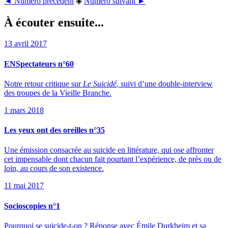
◄ Numéro précédent
◈
Numéro suivant ►
À écouter ensuite...
13 avril 2017
ENSpectateurs n°60
Notre retour critique sur
Le Suicidé
, suivi d’une double-interview
des troupes de la Vieille Branche.
1 mars 2018
Les yeux ont des oreilles n°35
Une émission consacrée au suicide en littérature, qui ose affronter
cet impensable dont chacun fait pourtant l’expérience, de près ou de
loin, au cours de son existence.
11 mai 2017
Socioscopies n°1
Pourquoi se suicide-t-on ? Réponse avec Émile Durkheim et sa