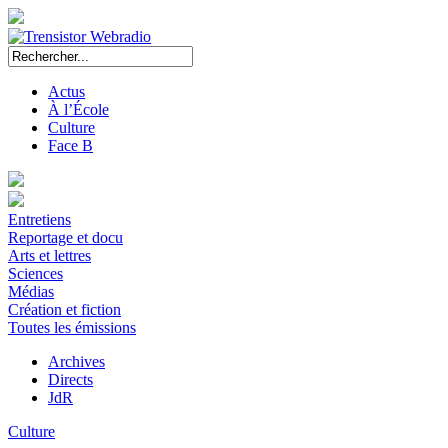
Actus
À l’École
Culture
Face B
Entretiens
Reportage et docu
Arts et lettres
Sciences
Médias
Création et fiction
Toutes les émissions
Archives
Directs
JdR
Culture