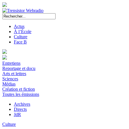
Actus
À l’École
Culture
Face B
Entretiens
Reportage et docu
Arts et lettres
Sciences
Médias
Création et fiction
Toutes les émissions
Archives
Directs
JdR
Culture