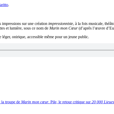
aritto
.
s impressions sur une création
impressionniste
, à la fois musicale, théât
ettes et lumière, sous ce nom de
Marin mon Cœur
(d’après l’œuvre d’Eug
le léger, onirique, accessible même pour un jeune public.
c la troupe de
Marin mon cœur
. Pile, le retour critique sur
20 000 Lieues