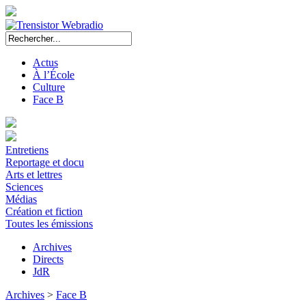
Actus
À l’École
Culture
Face B
Entretiens
Reportage et docu
Arts et lettres
Sciences
Médias
Création et fiction
Toutes les émissions
Archives
Directs
JdR
Archives
>
Face B