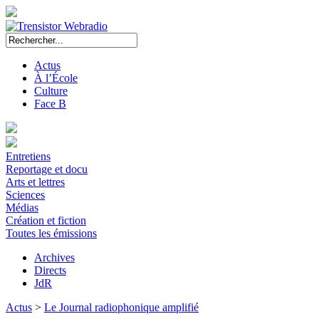
Actus
À l’École
Culture
Face B
Entretiens
Reportage et docu
Arts et lettres
Sciences
Médias
Création et fiction
Toutes les émissions
Archives
Directs
JdR
Actus
>
Le Journal radiophonique amplifié