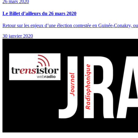
26 mars 2020
Le Billet d’ailleurs du 26 mars 2020
Retour sur les enjeux d’une élection contestée en Guinée-Conakry, ou
30 janvier 2020