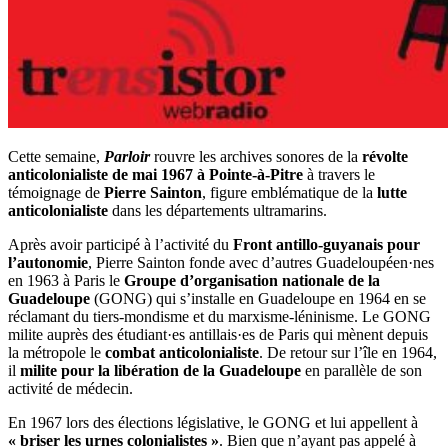
Cette semaine,
Parloir
rouvre les archives sonores de la
révolte
anticolonialiste de mai 1967 à Pointe-à-Pitre
à travers le
témoignage de
Pierre Sainton
, figure emblématique de la
lutte
anticolonialiste
dans les départements ultramarins.
Après avoir participé à l’activité du
Front antillo-guyanais pour
l’autonomie
, Pierre Sainton fonde avec d’autres Guadeloupéen·nes
en 1963 à Paris le
Groupe d’organisation nationale de la
Guadeloupe
(GONG) qui s’installe en Guadeloupe en 1964 en se
réclamant du tiers-mondisme et du marxisme-léninisme. Le GONG
milite auprès des étudiant·es antillais·es de Paris qui mènent depuis
la métropole le
combat anticolonialiste
. De retour sur l’île en 1964,
il
milite pour la libération de la Guadeloupe
en parallèle de son
activité de médecin.
En 1967 lors des élections législative, le GONG et lui appellent à
« briser les urnes colonialistes »
. Bien que n’ayant pas appelé à