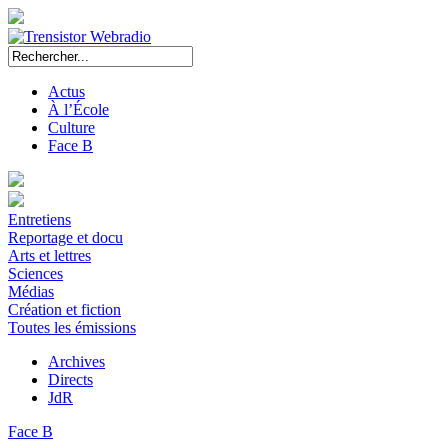
Actus
À l’École
Culture
Face B
Entretiens
Reportage et docu
Arts et lettres
Sciences
Médias
Création et fiction
Toutes les émissions
Archives
Directs
JdR
Face B