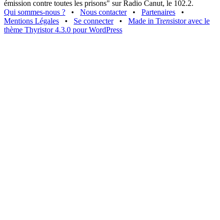
émission contre toutes les prisons" sur Radio Canut, le 102.2.
Qui sommes-nous ?
•
Nous contacter
•
Partenaires
•
Mentions Légales
•
Se connecter
•
Made in Tr
ens
istor avec le
thème Thyristor 4.3.0 pour WordPress