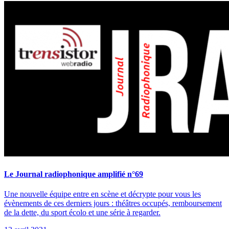
Le Journal radiophonique amplifié n°69
Une nouvelle équipe entre en scène et décrypte pour vous les
évènements de ces derniers jours : théâtres occupés, remboursement
de la dette, du sport écolo et une série à regarder.