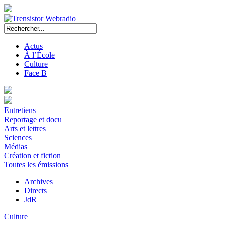
Actus
À l’École
Culture
Face B
Entretiens
Reportage et docu
Arts et lettres
Sciences
Médias
Création et fiction
Toutes les émissions
Archives
Directs
JdR
Culture