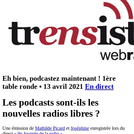
Eh bien, podcastez maintenant ! 1ère
table ronde
•
13 avril 2021
En direct
Les podcasts sont-ils les
nouvelles radios libres ?
Une émission de
Mathilde Picard
et
Joséphine
enregistrée lors du
direct
« 9e Journée de la radio »
.