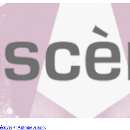
écuyer
et
Antoine Alario
.