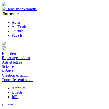
Actus
À l’École
Culture
Face B
Entretiens
Reportage et docu
Arts et lettres
Sciences
Médias
Création et fiction
Toutes les émissions
Archives
Directs
JdR
Culture