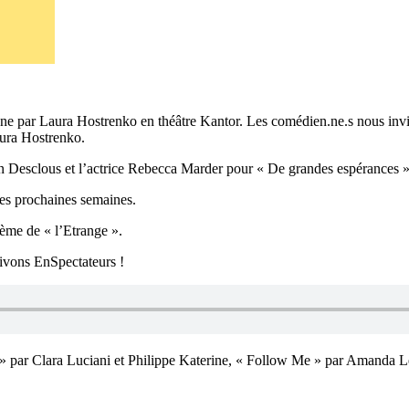
e par Laura Hostrenko en théâtre Kantor. Les comédien.ne.s nous inviten
aura Hostrenko.
 Desclous et l’actrice Rebecca Marder pour « De grandes espérances », un
 ces prochaines semaines.
hème de « l’Etrange ».
vivons EnSpectateurs !
 » par Clara Luciani et Philippe Katerine, « Follow Me » par Amanda L