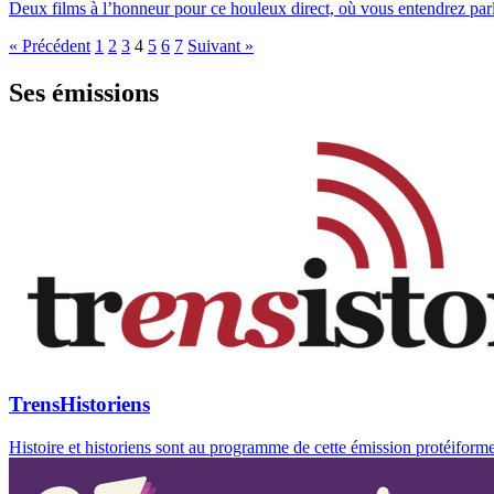
Deux films à l’honneur pour ce houleux direct, où vous entendrez parl
« Précédent
1
2
3
4
5
6
7
Suivant »
Ses émissions
TrensHistoriens
Histoire et historiens sont au programme de cette émission protéiforme