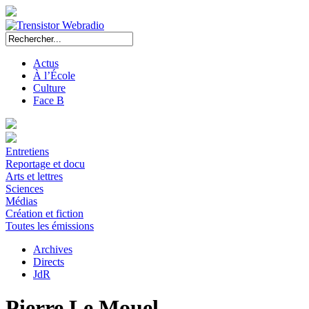
Actus
À l’École
Culture
Face B
Entretiens
Reportage et docu
Arts et lettres
Sciences
Médias
Création et fiction
Toutes les émissions
Archives
Directs
JdR
Pierre Le Mouel