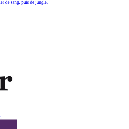
er de sang, puis de jungle.
.