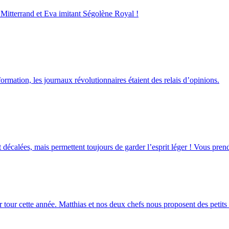
t Mitterrand et Eva imitant Ségolène Royal !
rmation, les journaux révolutionnaires étaient des relais d’opinions.
t décalées, mais permettent toujours de garder l’esprit léger ! Vous pr
r tour cette année. Matthias et nos deux chefs nous proposent des petits