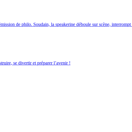
 émission de philo. Soudain, la speakerine déboule sur scène, interro
ruire, se divertir et préparer l’avenir !