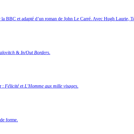
 par la BBC et adapté d’un roman de John Le Carré. Avec Hugh Laurie, 
lovitch
&
In/Out Borders
.
r :
Félicité
et
L’Homme aux mille visages
.
nde forme.