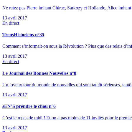
Ne ratez pas Pierre imitant Chirac, Sarkozy et Hollande, Alice imitan
13 avril 2017
En direct
TrensHistoriens n°35
Comment s’informait-on sous la Révolution ? Plus que des relais d’info
13 avril 2017
En direct
Le Journal des Bonnes Nouvelles n°8
Un joyeux tour du monde de nouvelles qui sont tantôt sérieuses, tantô
13 avril 2017
sEN’S prendre le chou n°6
C’est le repas de midi ! Et on a pas moins de 11 invités pour le premie
13 avril 2017