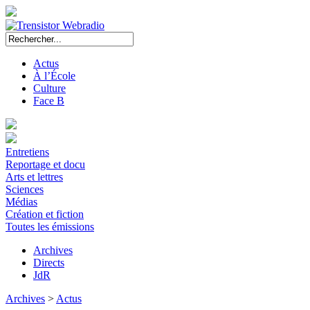
Actus
À l’École
Culture
Face B
Entretiens
Reportage et docu
Arts et lettres
Sciences
Médias
Création et fiction
Toutes les émissions
Archives
Directs
JdR
Archives
>
Actus