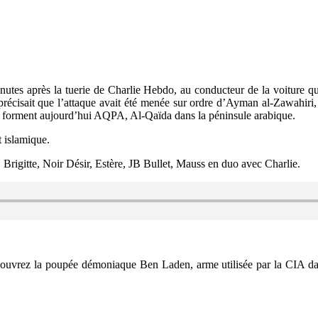
s minutes après la tuerie de Charlie Hebdo, au conducteur de la voitur
ts précisait que l’attaque avait été menée sur ordre d’Ayman al-Zawahir
 forment aujourd’hui AQPA, Al-Qaïda dans la péninsule arabique.
t islamique.
Brigitte, Noir Désir, Estère, JB Bullet, Mauss en duo avec Charlie.
: découvrez la poupée démoniaque Ben Laden, arme utilisée par la CIA da