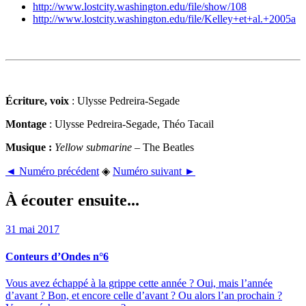
http://www.lostcity.washington.edu/file/show/108
http://www.lostcity.washington.edu/file/Kelley+et+al.+2005a
Écriture, voix
: Ulysse Pedreira-Segade
Montage
: Ulysse Pedreira-Segade, Théo Tacail
Musique :
Yellow submarine
– The Beatles
◄ Numéro précédent
◈
Numéro suivant ►
À écouter ensuite...
31 mai 2017
Conteurs d’Ondes n°6
Vous avez échappé à la grippe cette année ? Oui, mais l’année
d’avant ? Bon, et encore celle d’avant ? Ou alors l’an prochain ?