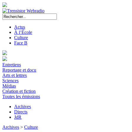
Actus
À l’École
Culture
Face B
Entretiens
Reportage et docu
Arts et lettres
Sciences
Médias
Création et fiction
Toutes les émissions
Archives
Directs
JdR
Archives
>
Culture