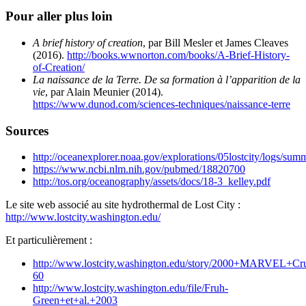
Pour aller plus loin
A brief history of creation
, par Bill Mesler et James Cleaves
(2016).
http://books.wwnorton.com/books/A-Brief-History-
of-Creation/
La naissance de la Terre. De sa formation à l’apparition de la
vie
, par Alain Meunier (2014).
https://www.dunod.com/sciences-techniques/naissance-terre
Sources
http://oceanexplorer.noaa.gov/explorations/05lostcity/logs/su
https://www.ncbi.nlm.nih.gov/pubmed/18820700
http://tos.org/oceanography/assets/docs/18-3_kelley.pdf
Le site web associé au site hydrothermal de Lost City :
http://www.lostcity.washington.edu/
Et particulièrement :
http://www.lostcity.washington.edu/story/2000+MARVEL+Cr
60
http://www.lostcity.washington.edu/file/Fruh-
Green+et+al.+2003