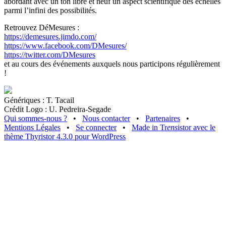
abordant avec un ton libre et neuf un aspect scientifique des échelles
parmi l’infini des possibilités.
Retrouvez DéMesures :
https://demesures.jimdo.com/
https://www.facebook.com/DMesures/
https://twitter.com/DMesures
et au cours des événements auxquels nous participons régulièrement
!
Génériques : T. Tacail
Crédit Logo : U. Pedreira-Segade
Qui sommes-nous ?
•
Nous contacter
•
Partenaires
•
Mentions Légales
•
Se connecter
•
Made in Tr
ens
istor avec le
thème Thyristor 4.3.0 pour WordPress