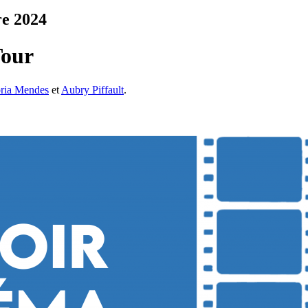
e 2024
Tour
oria Mendes
et
Aubry Piffault
.