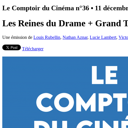
Le Comptoir du Cinéma n°36
•
11 décembr
Les Reines du Drame + Grand 
Une émission de
Louis Rubellin
,
Nathan Aznar
,
Lucie Lambert
,
Vict
Télécharger