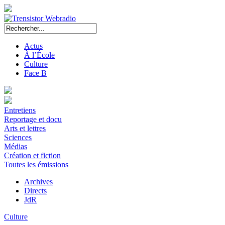
Actus
À l’École
Culture
Face B
Entretiens
Reportage et docu
Arts et lettres
Sciences
Médias
Création et fiction
Toutes les émissions
Archives
Directs
JdR
Culture