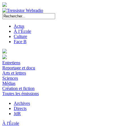
Actus
À l’École
Culture
Face B
Entretiens
Reportage et docu
Arts et lettres
Sciences
Médias
Création et fiction
Toutes les émissions
Archives
Directs
JdR
À l'École