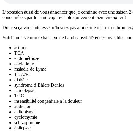
L’occasion aussi de vous annoncer que je continue avec une saison 2 à p
concerné.e.s par le handicap invisible qui veulent bien témoigner !
Donc si ça vous intéresse, n’hésitez pas à m’écrire ici : marie.bronner
Voici une liste non exhaustive de handicaps/différences invisibles pour
asthme
TCA
endométriose
covid long
maladie de Lyme
TDA/H
diabète
syndrome d’Ehlers Danlos
narcolepsie
TOC
insensibilité congénitale à la douleur
addiction
daltonisme
cyclothymie
schizophrénie
épilepsie