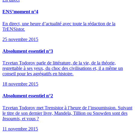
ENS’moment n°4
En direct, une heure d’actualité avec toute la rédaction de la
TrENSistor.
25 novembre 2015
Absolument essentiel n°3
Tzvetan Todorov parle de littérature, de la vie, de la théorie,
regrettable à ses yeux, du choc des civilisations et, il a même un
conseil pour les agrégatifs en histoire.
18 novembre 2015
Absolument essentiel n°2
Tzvetan Todorov met Trensistor à l’heure de l’insoumission. Suivant
le titre de son dernier livre, Mandela, Tillion ou Snowden sont des
Insoumis
, et vous ?
11 novembre 2015