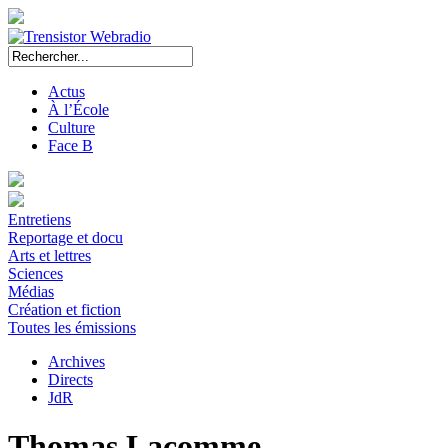
Actus
À l’École
Culture
Face B
Entretiens
Reportage et docu
Arts et lettres
Sciences
Médias
Création et fiction
Toutes les émissions
Archives
Directs
JdR
Thomas Lacomme