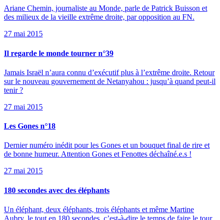
Ariane Chemin, journaliste au Monde, parle de Patrick Buisson et
des milieux de la vieille extrême droite, par opposition au FN.
27 mai 2015
Il regarde le monde tourner n°39
Jamais Israël n’aura connu d’exécutif plus à l’extrême droite. Retour
sur le nouveau gouvernement de Netanyahou : jusqu’à quand peut-il
tenir ?
27 mai 2015
Les Gones n°18
Dernier numéro inédit pour les Gones et un bouquet final de rire et
de bonne humeur. Attention Gones et Fenottes déchaîné.e.s !
27 mai 2015
180 secondes avec des éléphants
Un éléphant, deux éléphants, trois éléphants et même Martine
Aubry, le tout en 180 secondes, c’est-à-dire le temps de faire le tour