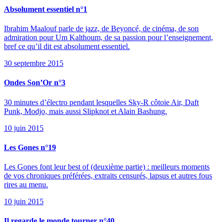
Absolument essentiel n°1
Ibrahim Maalouf parle de jazz, de Beyoncé, de cinéma, de son
admiration pour Um Kalthoum, de sa passion pour l’enseignement,
bref ce qu’il dit est absolument essentiel.
30 septembre 2015
Ondes Son’Or n°3
30 minutes d’électro pendant lesquelles Sky-R côtoie Air, Daft
Punk, Modjo, mais aussi Slipknot et Alain Bashung.
10 juin 2015
Les Gones n°19
Les Gones font leur best of (deuxième partie) : meilleurs moments
de vos chroniques préférées, extraits censurés, lapsus et autres fous
rires au menu.
10 juin 2015
Il regarde le monde tourner n°40