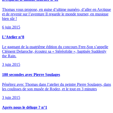
Thomas vous propose, en guise d’ultime numéro, d’aller en Arctique
et de revenir sur l’aventure Il regarde le monde tourner, en musique
bien sûr !
6 juin 2015
L’Atelier n°8
Le gagnant de la quatrième édition du concours Free-Son s’appelle
Clément Delaroche, écoutez sa « Stéréofolie », baptisée Suddenly
the Rain.
3 juin 2015
180 secondes avec Pierre Soulages
Pénétrez avec Thomas dans l’atelier du peintre Pierre Soulages, dans
les coulisses de son musée de Rodez, et le tout en 3 minutes
3 juin 2015
Après nous le déluge ? n°1