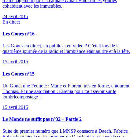
d’aménagement pour la capitale Oulan-Bator où les yourtes
cohabitent avec les immeubles.
24 avril 2015
En direct
Les Gones n°16
Les Gones en direct, en public et en vidéo ? C’était lors de la
quatrième journée de la radio et l’ambiance était au rire et à la fête.
15 avril 2015
Les Gones n°15
Un Gone, une Feunote : Marie et Florent, très en forme, entourent
Thomas. Et une association : Eisenia pour tout savoir sur le
lombricompostage !
15 avril 2015
Le Monde ne suffit pas n°32 – Partie 2
Suite du premier numéro que LMNSP consacre à Daech, Fabrice
Balanche revient sur les origines de Daech et les raisons de son