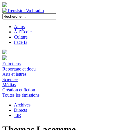
Actus
À l’École
Culture
Face B
Entretiens
Reportage et docu
Arts et lettres
Sciences
Médias
Création et fiction
Toutes les émissions
Archives
Directs
JdR
Thomas Lacomme