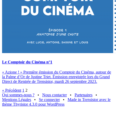
Le Comptoir du Cinéma n°1
« Azione ! » Première émission du Comptoir du Cinéma, autour de
la Palme d’Or de Justine Triet. Émission enregistrée lors du Grand
Direct de Rentrée de Trensistor, mardi 26 septembre 2023.
« Précédent
1
2
Qui sommes-nous ?
•
Nous contacter
•
Partenaires
•
Mentions Légales
•
Se connecter
•
Made in Tr
ens
istor avec le
thème Thyristor 4.3.0 pour WordPress