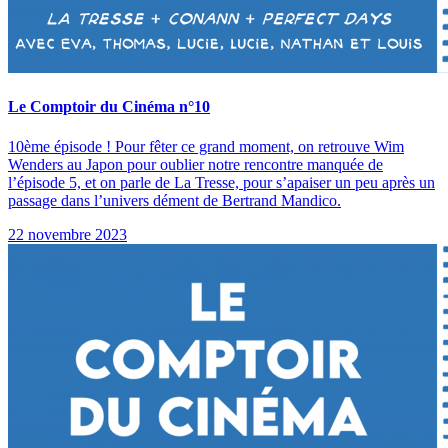
Le Comptoir du Cinéma n°10
10ème épisode ! Pour fêter ce grand moment, on retrouve Wim
Wenders au Japon pour oublier notre rencontre manquée de
l’épisode 5, et on parle de La Tresse, pour sʼapaiser un peu après un
passage dans lʼunivers dément de Bertrand Mandico.
22 novembre 2023