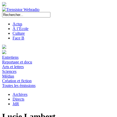
Actus
À l’École
Culture
Face B
Entretiens
Reportage et docu
Arts et lettres
Sciences
Médias
Création et fiction
Toutes les émissions
Archives
Directs
JdR
Lucie Lambert