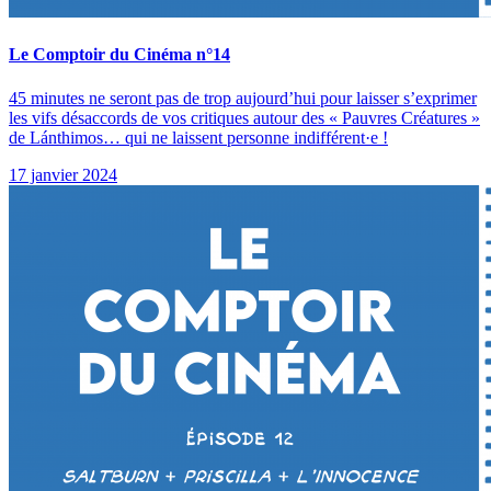
Le Comptoir du Cinéma n°14
45 minutes ne seront pas de trop aujourd’hui pour laisser s’exprimer
les vifs désaccords de vos critiques autour des « Pauvres Créatures »
de Lánthimos… qui ne laissent personne indifférent·e !
17 janvier 2024